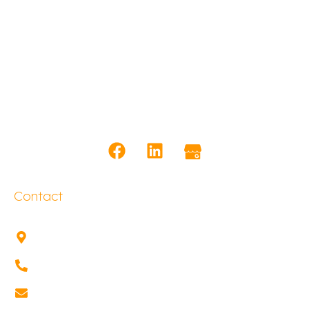
Contact
1 rue de Lugano, 68180
HORBOURG-WIHR
03 89 30 22 14
contact@meosis-
academy.fr