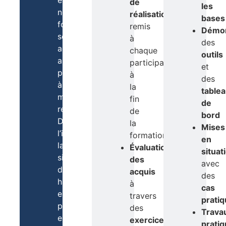
de
les
nos
réalisation
bases
formations
remis
Démon
sont
à
des
accessibles
chaque
outils
aux
participant
et
personnes
à
des
à
la
table
mobilité
fin
de
réduite.
de
bord
Dès
la
Mises
l’inscription,
formation
en
la
Évaluation
situat
situation
des
avec
de
acquis
des
handicap
à
cas
est
travers
prati
prise
des
Trava
en
exercices
prati