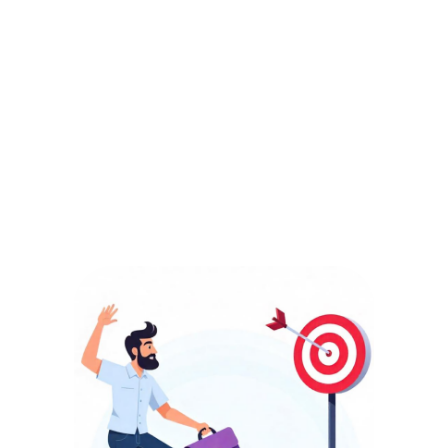
Google Analytics
est un
outil incontournable
pour
mesurer
et
optimiser la performance
de votre site web. Grâce à cette
formation, apprenez à
exploiter les données essentielles
pour
comprendre le comportement des visiteurs
,
suivre
vos indicateurs de performance
et
prendre des décisions
stratégiques
basées sur des
données concrètes
.