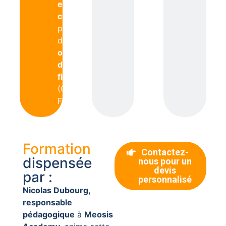
en
charge
par
des
organismes
de
financement
(OPCO,
FAF)
Formation
Contactez-
dispensée
nous pour un
devis
par :
personnalisé
Nicolas Dubourg,
responsable
pédagogique
à
Meosis