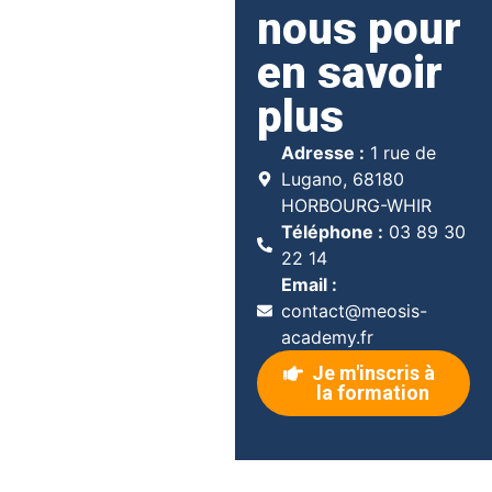
nous pour
en savoir
plus
Adresse :
1 rue de
Lugano, 68180
HORBOURG-WHIR
Téléphone :
03 89 30
22 14
Email :
contact@meosis-
academy.fr
Je m'inscris à
la formation