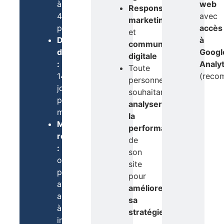
à
web
Responsable
4
avec
marketing
participants
accès
et
Délai
à
communication
d’inscription
Googl
digitale
:
Analyt
Toute
14
(reco
personne
jours
souhaitant
par
analyser
mail
la
Matériel
performance
requis
de
:
son
ordinateur
site
portable
pour
avec
améliorer
accès
sa
à
stratégie
internet