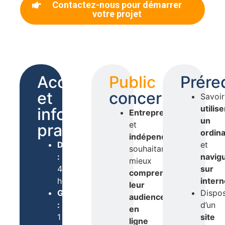
Contactez-nous pour démarrer
votre projet
Accessibilité
Public
Prére
et
concerné
Savoir
utilise
informations
Entrepreneurs
un
et
pratiques
ordin
indépendants
Durée
et
souhaitant
:
navig
mieux
4
sur
comprendre
heures
intern
leur
Groupe
Dispo
audience
:
d’un
en
1
site
ligne