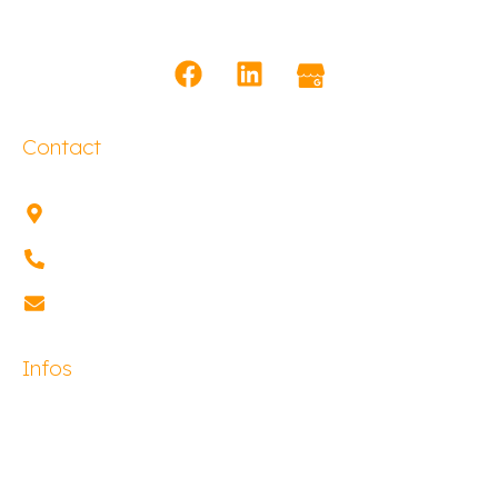
Contact
1 rue de Lugano, 68180
HORBOURG-WIHR
03 89 30 22 14
contact@meosis-
academy.fr
Infos
Organisme
Formations
Financements