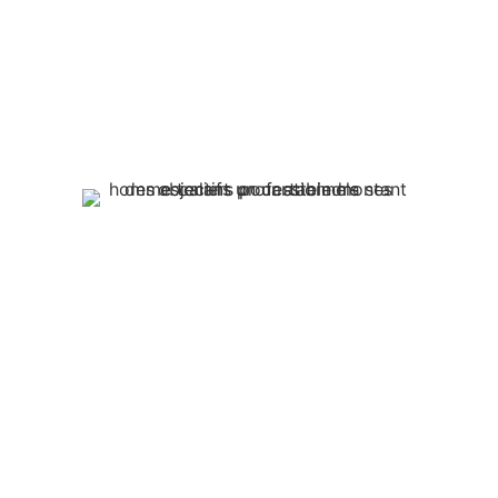
et d’
animation d’un blog
qui
capte l’attention
et
engage
votre audience
. Repartez avec des
astuces concrètes
pour
écrire
,
structurer
et
optimiser vos contenus
pour le web.