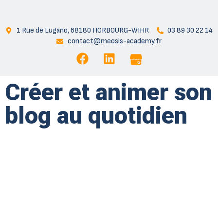
1 Rue de Lugano, 68180 HORBOURG-WIHR
03 89 30 22 14
contact@meosis-academy.fr
Créer et animer son
blog au quotidien
Apprenez à
transformer votre blog
en un
outil stratégique
pour
attirer
et
fidéliser vos lecteurs
. Grâce à cette
formation pratique
, découvrez les
techniques de création